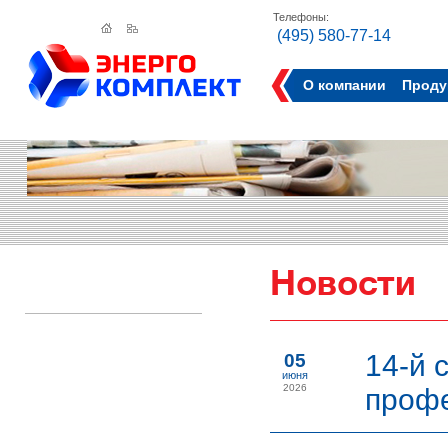
Телефоны:
(495) 580-77-14
О компании
Проду
Новости
14-й 
05
июня
2026
профе